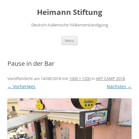
Zum
Inhalt
Heimann Stiftung
springen
Deutsch-Italienische Völkerverständigung
Menü
Pause in der Bar
Veröffentlicht am
14/08/2018
mit
1600 × 1200
in
ART CAMP 2018
.
← Vorheriges
Nächstes →