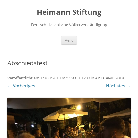
Zum
Inhalt
Heimann Stiftung
springen
Deutsch-Italienische Völkerverständigung
Menü
Abschiedsfest
Veröffentlicht am
14/08/2018
mit
1600 × 1200
in
ART CAMP 2018
.
← Vorheriges
Nächstes →