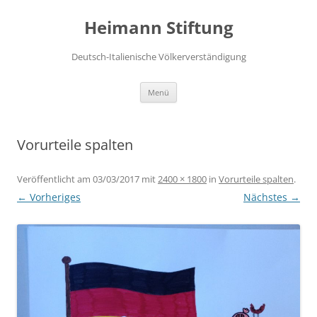
Zum
Inhalt
Heimann Stiftung
springen
Deutsch-Italienische Völkerverständigung
Menü
Vorurteile spalten
Veröffentlicht am
03/03/2017
mit
2400 × 1800
in
Vorurteile spalten
.
← Vorheriges
Nächstes →