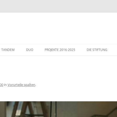
TANDEM
DUO
PROJEKTE 2016-2025
DIE STIFTUNG
THEMEN
GÄSTE IN WIESLOCH
ITALIENHAUS – WIE
00
in
Vorurteile spalten
.