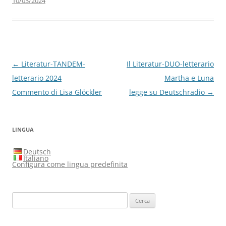
10/03/2024
Navigazione
←
Literatur-TANDEM-
Il Literatur-DUO-letterario
articolo
letterario 2024
Martha e Luna
Commento di Lisa Glöckler
legge su Deutschradio
→
LINGUA
Deutsch
Italiano
Configura come lingua predefinita
Ricerca
per: