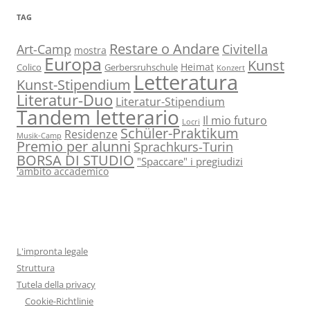
TAG
Restare o Andare
Art-Camp
Civitella
mostra
Europa
Kunst
Heimat
Colico
Gerbersruhschule
Konzert
Letteratura
Kunst-Stipendium
Literatur-Duo
Literatur-Stipendium
Tandem letterario
Il mio futuro
Locri
Schüler-Praktikum
Residenze
Musik-Camp
Premio per alunni
Sprachkurs-Turin
BORSA DI STUDIO
"Spaccare" i pregiudizi
'ambito accademico
L'impronta legale
Struttura
Tutela della privacy
Cookie-Richtlinie