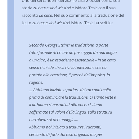
Uno dei sei tandem del 2024 è Lisa Glöckler con la sua
storia
zu hause sind wir drei
e Isidora Tesic con il suo
racconto
La casa
. Nel suo commento alla traduzione del
testo
zu hause sind wir drei
Isidora Tesic ha scritto:
Secondo George Steiner la traduzione, a parte
l’atto formale di creare un passaggio da una lingua
a un’altra, è
un’esperienza esistenziale
– in un certo
senso richiede che si riviva l’intenzione che ha
portato alla creazione, il perché dell’impulso, la
ragione.
… Abbiamo iniziato a parlare dei racconti molto
prima di cominciare la traduzione. Ci siamo viste e
li abbiamo ri-narrati ad alta voce, ci siamo
soffermate sul valore della lingua, sulla struttura
narrativa, sui personaggi, ….
Abbiamo poi iniziato a tradurre i racconti,
cercando di farlo dai testi originali, ma per