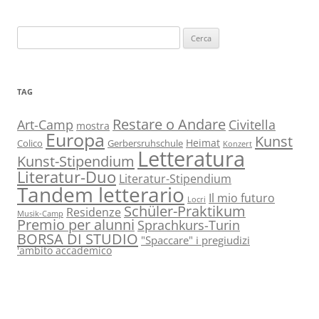
Ricerca
per:
TAG
Restare o Andare
Art-Camp
Civitella
mostra
Europa
Kunst
Heimat
Colico
Gerbersruhschule
Konzert
Letteratura
Kunst-Stipendium
Literatur-Duo
Literatur-Stipendium
Tandem letterario
Il mio futuro
Locri
Schüler-Praktikum
Residenze
Musik-Camp
Premio per alunni
Sprachkurs-Turin
BORSA DI STUDIO
"Spaccare" i pregiudizi
'ambito accademico