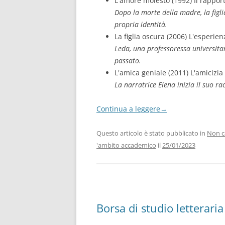
L'amore molesto (1992) Il rapport
Dopo la morte della madre, la figlia 
propria identità.
La figlia oscura (2006) L'esperie
Leda, una professoressa universita
passato.
L'amica geniale (2011) L'amicizia
La narratrice Elena inizia il suo ra
Continua a leggere
→
Questo articolo è stato pubblicato in
Non c
'ambito accademico
il
25/01/2023
Borsa di studio letteraria