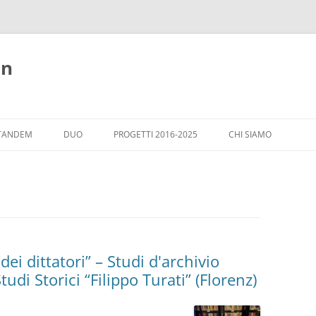
nn
TANDEM
DUO
PROGETTI 2016-2025
CHI SIAMO
ARGOMENTI
OSPITI A WIESLOCH
CASA ITALIA - WIESL
dei dittatori” – Studi d'archivio
udi Storici “Filippo Turati” (Florenz)