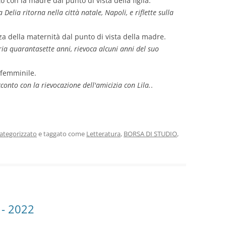
o con la madre dal punto di vista della figlia.
Delia ritorna nella città natale, Napoli, e riflette sulla
nza della maternità dal punto di vista della madre.
ria quarantasette anni, rievoca alcuni anni del suo
 femminile.
cconto con la rievocazione dell'amicizia con Lila.
.
ategorizzato
e taggato come
Letteratura
,
BORSA DI STUDIO
,
 - 2022