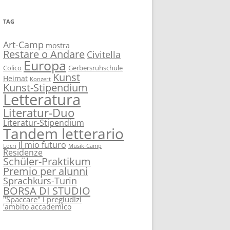
TAG
Art-Camp
mostra
Restare o Andare
Civitella
Europa
Colico
Gerbersruhschule
Kunst
Heimat
Konzert
Kunst-Stipendium
Letteratura
Literatur-Duo
Literatur-Stipendium
Tandem letterario
Il mio futuro
Locri
Musik-Camp
Residenze
Schüler-Praktikum
Premio per alunni
Sprachkurs-Turin
BORSA DI STUDIO
"Spaccare" i pregiudizi
'ambito accademico