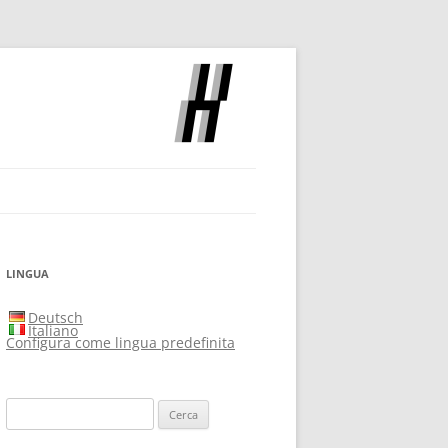
OCH
LINGUA
Deutsch
Italiano
Configura come lingua predefinita
Ricerca
per: