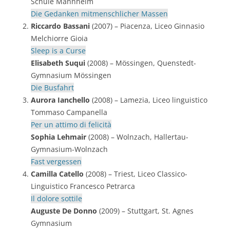
Schule Mannheim
Die Gedanken mitmenschlicher Massen
Riccardo Bassani
(2007) – Piacenza, Liceo Ginnasio
Melchiorre Gioia
Sleep is a Curse
Elisabeth Suqui
(2008) – Mössingen, Quenstedt-
Gymnasium Mössingen
Die Busfahrt
Aurora Ianchello
(2008) – Lamezia, Liceo linguistico
Tommaso Campanella
Per un attimo di felicità
Sophia Lehmair
(2008) – Wolnzach, Hallertau-
Gymnasium-Wolnzach
Fast vergessen
Camilla Catello
(2008) – Triest, Liceo Classico-
Linguistico Francesco Petrarca
Il dolore sottile
Auguste De Donno
(2009) – Stuttgart, St. Agnes
Gymnasium