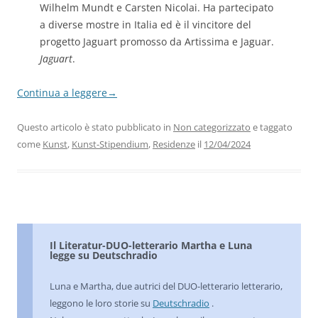
Wilhelm Mundt e Carsten Nicolai. Ha partecipato
a diverse mostre in Italia ed è il vincitore del
progetto Jaguart promosso da Artissima e Jaguar.
Jaguart
.
Continua a leggere
→
Questo articolo è stato pubblicato in
Non categorizzato
e taggato
come
Kunst
,
Kunst-Stipendium
,
Residenze
il
12/04/2024
Il Literatur-DUO-letterario Martha e Luna
legge su Deutschradio
Luna e Martha, due autrici del DUO-letterario letterario,
leggono le loro storie su
Deutschradio
.