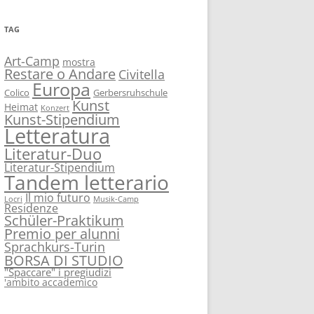
TAG
Art-Camp
mostra
Restare o Andare
Civitella
Europa
Colico
Gerbersruhschule
Kunst
Heimat
Konzert
Kunst-Stipendium
Letteratura
Literatur-Duo
Literatur-Stipendium
Tandem letterario
Il mio futuro
Locri
Musik-Camp
Residenze
Schüler-Praktikum
Premio per alunni
Sprachkurs-Turin
BORSA DI STUDIO
"Spaccare" i pregiudizi
'ambito accademico