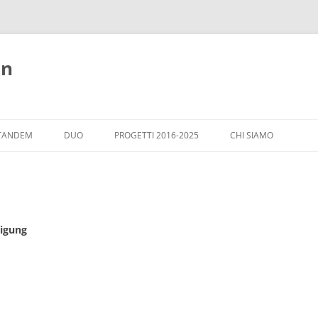
nn
TANDEM
DUO
PROGETTI 2016-2025
CHI SIAMO
ARGOMENTI
OSPITI A WIESLOCH
CASA ITALIA - WIESL
digung