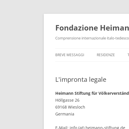
Vai
al
contenuto
Fondazione Heima
Comprensione internazionale italo-tedesco
BREVE MESSAGGI
RESIDENZE
L'impronta legale
Heimann Stiftung für Völkerverstän
Höllgasse 26
69168 Wiesloch
Germania
E-Mail: info (at) heimann-stiftung.de