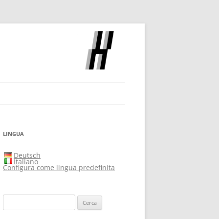
OCH
LINGUA
Deutsch
Italiano
Configura come lingua predefinita
Ricerca
per: