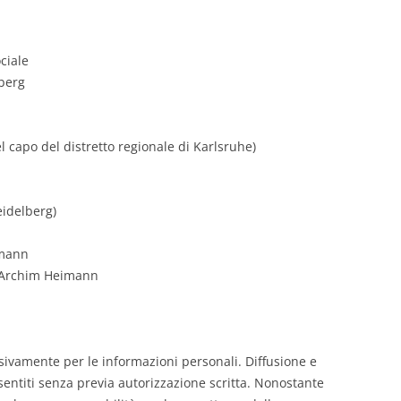
ciale
berg
 capo del distretto regionale di Karlsruhe)
eidelberg)
imann
. Archim Heimann
usivamente per le informazioni personali. Diffusione e
nsentiti senza previa autorizzazione scritta. Nonostante