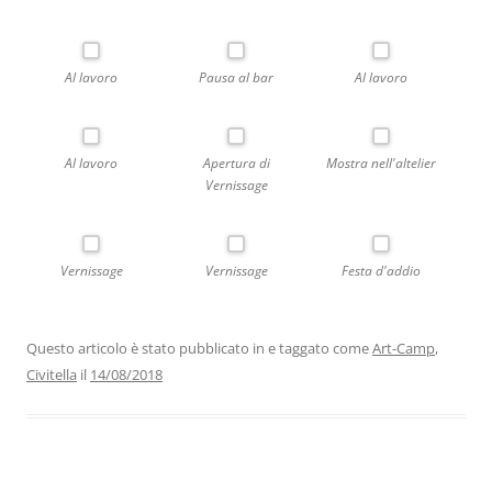
Al lavoro
Pausa al bar
Al lavoro
Al lavoro
Apertura di
Mostra nell'altelier
Vernissage
Vernissage
Vernissage
Festa d'addio
Questo articolo è stato pubblicato in e taggato come
Art-Camp
,
Civitella
il
14/08/2018