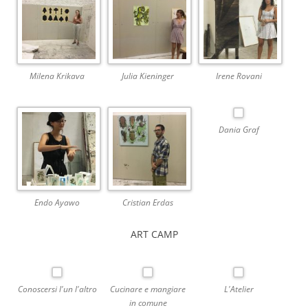
Milena Krikava
Julia Kieninger
Irene Rovani
Dania Graf
Endo Ayawo
Cristian Erdas
ART CAMP
Conoscersi l'un l'altro
Cucinare e mangiare
L'Atelier
in comune