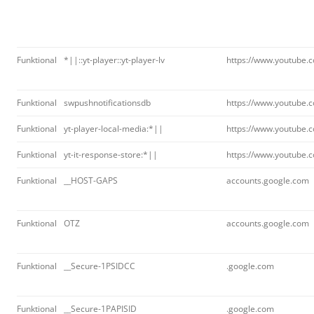
Funktional
*||::yt-player::yt-player-lv
https://www.youtube.
Funktional
swpushnotificationsdb
https://www.youtube.
Funktional
yt-player-local-media:*||
https://www.youtube.
Funktional
yt-it-response-store:*||
https://www.youtube.
Funktional
__HOST-GAPS
accounts.google.com
Funktional
OTZ
accounts.google.com
Funktional
__Secure-1PSIDCC
.google.com
Funktional
__Secure-1PAPISID
.google.com