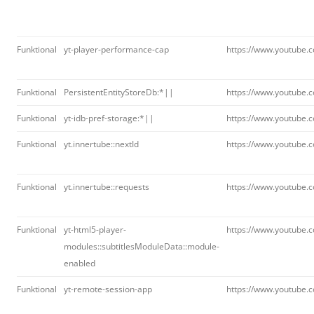
Funktional
yt-player-performance-cap
https://www.youtube.
Funktional
PersistentEntityStoreDb:*||
https://www.youtube.
Funktional
yt-idb-pref-storage:*||
https://www.youtube.
Funktional
yt.innertube::nextId
https://www.youtube.
Funktional
yt.innertube::requests
https://www.youtube.
Funktional
yt-html5-player-
https://www.youtube.
modules::subtitlesModuleData::module-
enabled
Funktional
yt-remote-session-app
https://www.youtube.