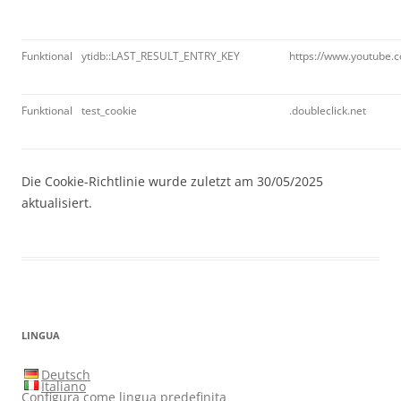
Funktional
ytidb::LAST_RESULT_ENTRY_KEY
https://www.youtube.
Funktional
test_cookie
.doubleclick.net
Die Cookie-Richtlinie wurde zuletzt am 30/05/2025
aktualisiert.
LINGUA
Deutsch
Italiano
Configura come lingua predefinita