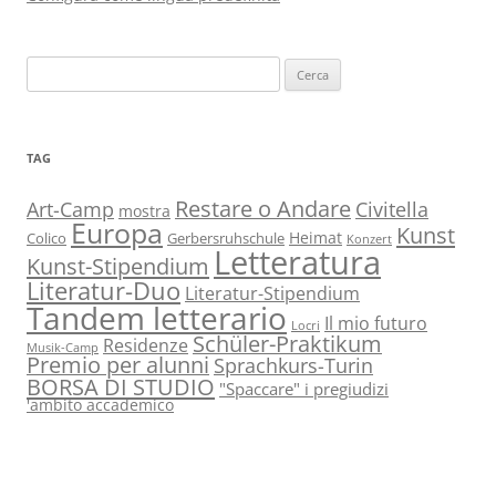
Ricerca
per:
TAG
Restare o Andare
Art-Camp
Civitella
mostra
Europa
Kunst
Heimat
Colico
Gerbersruhschule
Konzert
Letteratura
Kunst-Stipendium
Literatur-Duo
Literatur-Stipendium
Tandem letterario
Il mio futuro
Locri
Schüler-Praktikum
Residenze
Musik-Camp
Premio per alunni
Sprachkurs-Turin
BORSA DI STUDIO
"Spaccare" i pregiudizi
'ambito accademico