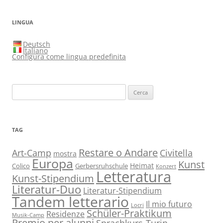
LINGUA
Deutsch
Italiano
Configura come lingua predefinita
Ricerca
per:
TAG
Restare o Andare
Art-Camp
Civitella
mostra
Europa
Kunst
Heimat
Colico
Gerbersruhschule
Konzert
Letteratura
Kunst-Stipendium
Literatur-Duo
Literatur-Stipendium
Tandem letterario
Il mio futuro
Locri
Schüler-Praktikum
Residenze
Musik-Camp
Premio per alunni
Sprachkurs-Turin