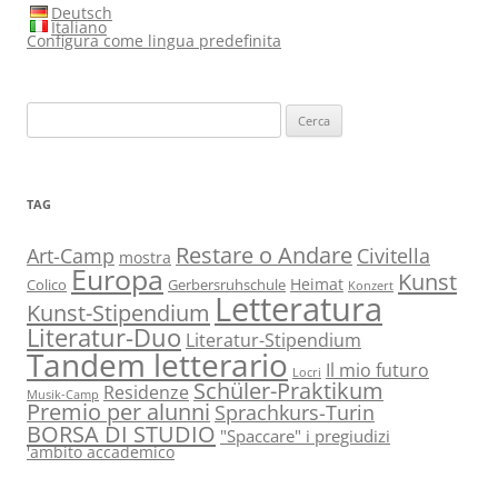
Deutsch
Italiano
Configura come lingua predefinita
Ricerca
per:
TAG
Restare o Andare
Art-Camp
Civitella
mostra
Europa
Kunst
Heimat
Colico
Gerbersruhschule
Konzert
Letteratura
Kunst-Stipendium
Literatur-Duo
Literatur-Stipendium
Tandem letterario
Il mio futuro
Locri
Schüler-Praktikum
Residenze
Musik-Camp
Premio per alunni
Sprachkurs-Turin
BORSA DI STUDIO
"Spaccare" i pregiudizi
'ambito accademico