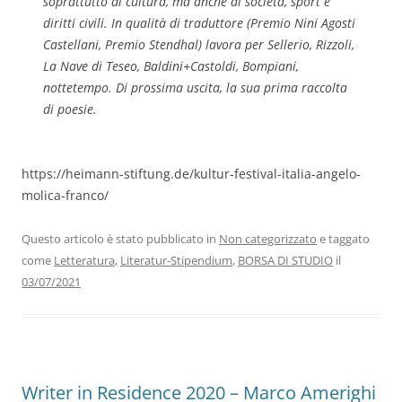
soprattutto di cultura, ma anche di società, sport e
diritti civili. In qualità di traduttore (Premio Nini Agosti
Castellani, Premio Stendhal) lavora per Sellerio, Rizzoli,
La Nave di Teseo, Baldini+Castoldi, Bompiani,
nottetempo. Di prossima uscita, la sua prima raccolta
di poesie.
https://heimann-stiftung.de/kultur-festival-italia-angelo-
molica-franco/
Questo articolo è stato pubblicato in
Non categorizzato
e taggato
come
Letteratura
,
Literatur-Stipendium
,
BORSA DI STUDIO
il
03/07/2021
Writer in Residence 2020 – Marco Amerighi