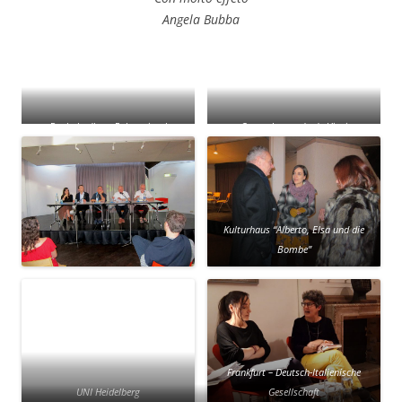
Angela Bubba
Buchahndlung Eulenspiegel
Centro Leonardo da Vinci
Kulturhaus “Alberto, Elsa und die
Bombe”
Frankfurt – Deutsch-Italienische
UNI Heidelberg
Gesellschaft