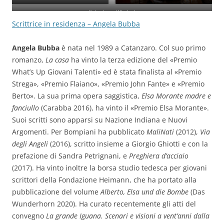
Kulturhaus Wiesloch
Scrittrice in residenza – Angela Bubba
Angela Bubba
è nata nel 1989 a Catanzaro. Col suo primo
romanzo,
La casa
ha vinto la terza edizione del «Premio
What’s Up Giovani Talenti» ed è stata finalista al «Premio
Strega», «Premio Flaiano», «Premio John Fante» e «Premio
Berto». La sua prima opera saggistica,
Elsa Morante madre e
fanciullo
(Carabba 2016), ha vinto il «Premio Elsa Morante».
Suoi scritti sono apparsi su Nazione Indiana e Nuovi
Argomenti. Per Bompiani ha pubblicato
MaliNati
(2012),
Via
degli Angeli
(2016), scritto insieme a Giorgio Ghiotti e con la
prefazione di Sandra Petrignani, e
Preghiera d’acciaio
(2017). Ha vinto inoltre la borsa studio tedesca per giovani
scrittori della Fondazione Heimann, che ha portato alla
pubblicazione del volume
Alberto, Elsa und die Bombe
(Das
Wunderhorn 2020). Ha curato recentemente gli atti del
convegno
La grande Iguana. Scenari e visioni a vent’anni dalla