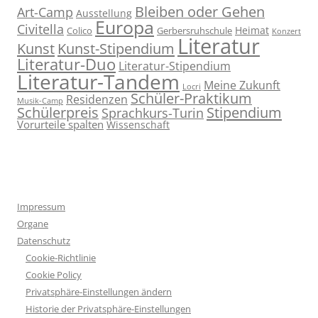
Bleiben oder Gehen
Art-Camp
Ausstellung
Europa
Civitella
Heimat
Colico
Gerbersruhschule
Konzert
Literatur
Kunst
Kunst-Stipendium
Literatur-Duo
Literatur-Stipendium
Literatur-Tandem
Meine Zukunft
Locri
Schüler-Praktikum
Residenzen
Musik-Camp
Stipendium
Schülerpreis
Sprachkurs-Turin
Vorurteile spalten
Wissenschaft
Impressum
Organe
Datenschutz
Cookie-Richtlinie
Cookie Policy
Privatsphäre-Einstellungen ändern
Historie der Privatsphäre-Einstellungen