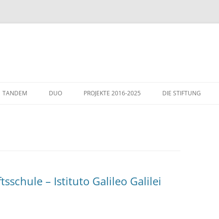
TANDEM
DUO
PROJEKTE 2016-2025
DIE STIFTUNG
THEMEN
GÄSTE IN WIESLOCH
ITALIENHAUS – WIE
schule – Istituto Galileo Galilei