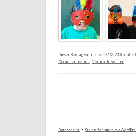
Dieser Beitrag wurde am
03/12/2016
unter
Gerbersruhschule
,
Vorurteile spalten
.
Datenschutz
Stolz präsentiert von WordPre