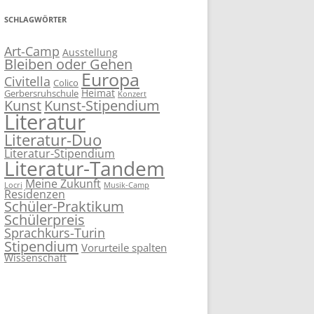
SCHLAGWÖRTER
Art-Camp
Ausstellung
Bleiben oder Gehen
Europa
Civitella
Colico
Heimat
Gerbersruhschule
Konzert
Kunst
Kunst-Stipendium
Literatur
Literatur-Duo
Literatur-Stipendium
Literatur-Tandem
Meine Zukunft
Locri
Musik-Camp
Residenzen
Schüler-Praktikum
Schülerpreis
Sprachkurs-Turin
Stipendium
Vorurteile spalten
Wissenschaft