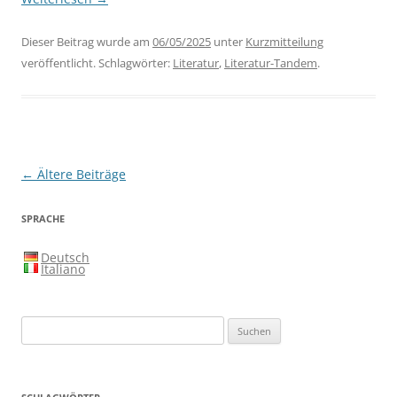
Dieser Beitrag wurde am
06/05/2025
unter
Kurzmitteilung
veröffentlicht. Schlagwörter:
Literatur
,
Literatur-Tandem
.
Beitragsnavigation
←
Ältere Beiträge
SPRACHE
Deutsch
Italiano
Suchen
nach: