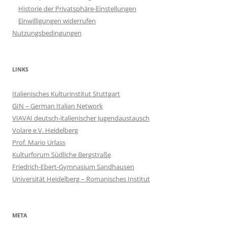
Historie der Privatsphäre-Einstellungen
Einwilligungen widerrufen
Nutzungsbedingungen
LINKS
Italienisches Kulturinstitut Stuttgart
GIN – German Italian Network
VIAVAI deutsch-italienischer Jugendaustausch
Volare e.V. Heidelberg
Prof. Mario Urlass
Kulturforum Südliche Bergstraße
Friedrich-Ebert-Gymnasium Sandhausen
Universität Heidelberg – Romanisches Institut
META