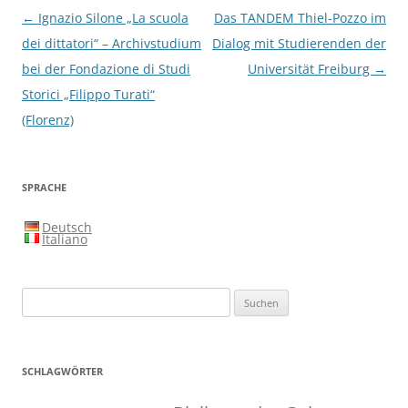
Beitragsnavigation
←
Ignazio Silone „La scuola
Das TANDEM Thiel-Pozzo im
dei dittatori“ – Archivstudium
Dialog mit Studierenden der
bei der Fondazione di Studi
Universität Freiburg
→
Storici „Filippo Turati“
(Florenz)
SPRACHE
Deutsch
Italiano
Suchen
nach:
SCHLAGWÖRTER