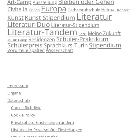
Bleiben oder Gehen
Art-Camp
Ausstellung
Europa
Civitella
Heimat
Colico
Gerbersruhschule
Konzert
Literatur
Kunst
Kunst-Stipendium
Literatur-Duo
Literatur-Stipendium
Literatur-Tandem
Meine Zukunft
Locri
Schüler-Praktikum
Residenzen
Musik-Camp
Stipendium
Schülerpreis
Sprachkurs-Turin
Vorurteile spalten
Wissenschaft
Impressum
Organe
Datenschutz
Cookie-Richtlinie
Cookie Policy
Privatsphäre-Einstellungen ändern
Historie der Privatsphäre-Einstellungen