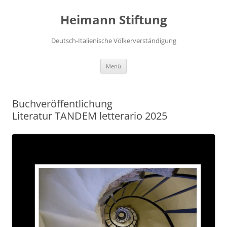
Zum
Inhalt
Heimann Stiftung
springen
Deutsch-Italienische Völkerverständigung
Menü
Buchveröffentlichung
Literatur TANDEM letterario 2025