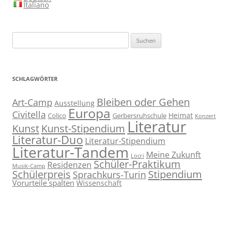
Italiano
Suchen
nach:
SCHLAGWÖRTER
Bleiben oder Gehen
Art-Camp
Ausstellung
Europa
Civitella
Heimat
Colico
Gerbersruhschule
Konzert
Literatur
Kunst
Kunst-Stipendium
Literatur-Duo
Literatur-Stipendium
Literatur-Tandem
Meine Zukunft
Locri
Schüler-Praktikum
Residenzen
Musik-Camp
Stipendium
Schülerpreis
Sprachkurs-Turin
Vorurteile spalten
Wissenschaft