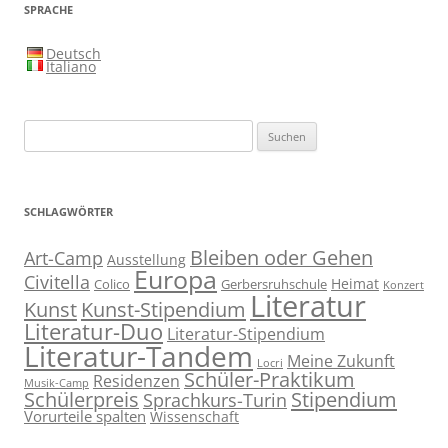
SPRACHE
Deutsch
Italiano
Suchen
nach:
SCHLAGWÖRTER
Bleiben oder Gehen
Art-Camp
Ausstellung
Europa
Civitella
Heimat
Colico
Gerbersruhschule
Konzert
Literatur
Kunst
Kunst-Stipendium
Literatur-Duo
Literatur-Stipendium
Literatur-Tandem
Meine Zukunft
Locri
Schüler-Praktikum
Residenzen
Musik-Camp
Stipendium
Schülerpreis
Sprachkurs-Turin
Vorurteile spalten
Wissenschaft