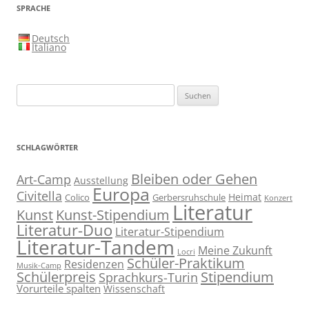
SPRACHE
Deutsch
Italiano
Suchen
nach:
SCHLAGWÖRTER
Bleiben oder Gehen
Art-Camp
Ausstellung
Europa
Civitella
Heimat
Colico
Gerbersruhschule
Konzert
Literatur
Kunst
Kunst-Stipendium
Literatur-Duo
Literatur-Stipendium
Literatur-Tandem
Meine Zukunft
Locri
Schüler-Praktikum
Residenzen
Musik-Camp
Stipendium
Schülerpreis
Sprachkurs-Turin
Vorurteile spalten
Wissenschaft