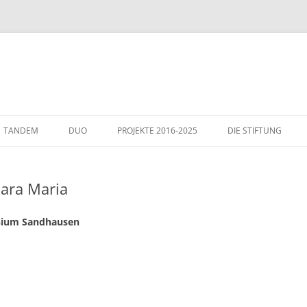
TANDEM
DUO
PROJEKTE 2016-2025
DIE STIFTUNG
THEMEN
GÄSTE IN WIESLOCH
lara Maria
ITALIENHAUS – WIE
asium Sandhausen