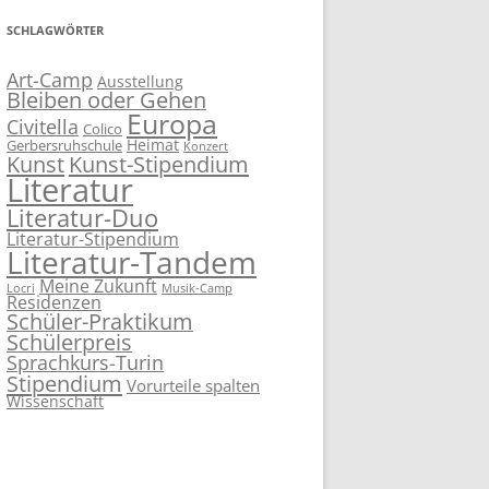
SCHLAGWÖRTER
Art-Camp
Ausstellung
Bleiben oder Gehen
Europa
Civitella
Colico
Heimat
Gerbersruhschule
Konzert
Kunst
Kunst-Stipendium
Literatur
Literatur-Duo
Literatur-Stipendium
Literatur-Tandem
Meine Zukunft
Locri
Musik-Camp
Residenzen
Schüler-Praktikum
Schülerpreis
Sprachkurs-Turin
Stipendium
Vorurteile spalten
Wissenschaft