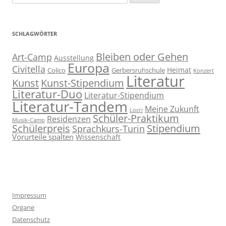
nach:
SCHLAGWÖRTER
Bleiben oder Gehen
Art-Camp
Ausstellung
Europa
Civitella
Heimat
Colico
Gerbersruhschule
Konzert
Literatur
Kunst
Kunst-Stipendium
Literatur-Duo
Literatur-Stipendium
Literatur-Tandem
Meine Zukunft
Locri
Schüler-Praktikum
Residenzen
Musik-Camp
Stipendium
Schülerpreis
Sprachkurs-Turin
Vorurteile spalten
Wissenschaft
Impressum
Organe
Datenschutz