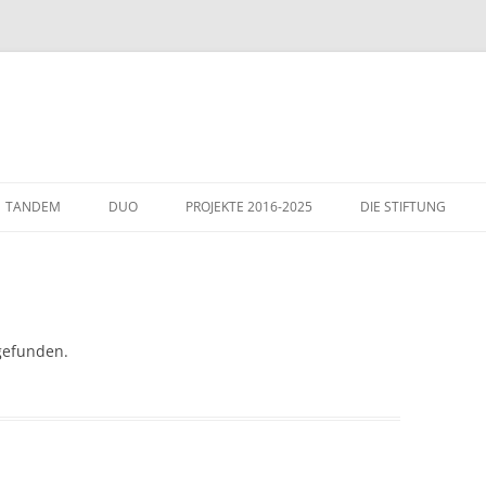
TANDEM
DUO
PROJEKTE 2016-2025
DIE STIFTUNG
THEMEN
GÄSTE IN WIESLOCH
ITALIENHAUS – WIE
gefunden.