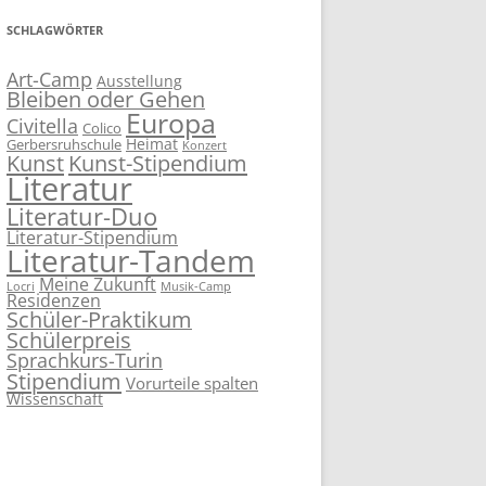
SCHLAGWÖRTER
Art-Camp
Ausstellung
Bleiben oder Gehen
Europa
Civitella
Colico
Heimat
Gerbersruhschule
Konzert
Kunst
Kunst-Stipendium
Literatur
Literatur-Duo
Literatur-Stipendium
Literatur-Tandem
Meine Zukunft
Locri
Musik-Camp
Residenzen
Schüler-Praktikum
Schülerpreis
Sprachkurs-Turin
Stipendium
Vorurteile spalten
Wissenschaft