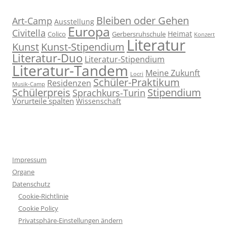
Bleiben oder Gehen
Art-Camp
Ausstellung
Europa
Civitella
Heimat
Colico
Gerbersruhschule
Konzert
Literatur
Kunst
Kunst-Stipendium
Literatur-Duo
Literatur-Stipendium
Literatur-Tandem
Meine Zukunft
Locri
Schüler-Praktikum
Residenzen
Musik-Camp
Stipendium
Schülerpreis
Sprachkurs-Turin
Vorurteile spalten
Wissenschaft
Impressum
Organe
Datenschutz
Cookie-Richtlinie
Cookie Policy
Privatsphäre-Einstellungen ändern