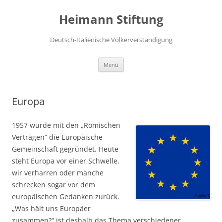
Zum
Inhalt
Heimann Stiftung
springen
Deutsch-Italienische Völkerverständigung
Menü
Europa
1957 wurde mit den „Römischen
Verträgen“ die Europäische
Gemeinschaft gegründet. Heute
steht Europa vor einer Schwelle,
wir verharren oder manche
schrecken sogar vor dem
europäischen Gedanken zurück.
„Was hält uns Europäer
zusammen?“ ist deshalb das Thema verschiedener