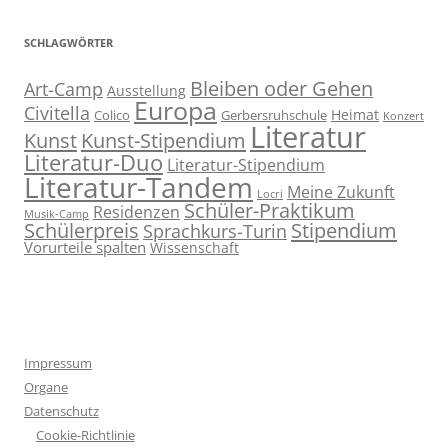
SCHLAGWÖRTER
Bleiben oder Gehen
Art-Camp
Ausstellung
Europa
Civitella
Heimat
Colico
Gerbersruhschule
Konzert
Literatur
Kunst
Kunst-Stipendium
Literatur-Duo
Literatur-Stipendium
Literatur-Tandem
Meine Zukunft
Locri
Schüler-Praktikum
Residenzen
Musik-Camp
Stipendium
Schülerpreis
Sprachkurs-Turin
Vorurteile spalten
Wissenschaft
Impressum
Organe
Datenschutz
Cookie-Richtlinie