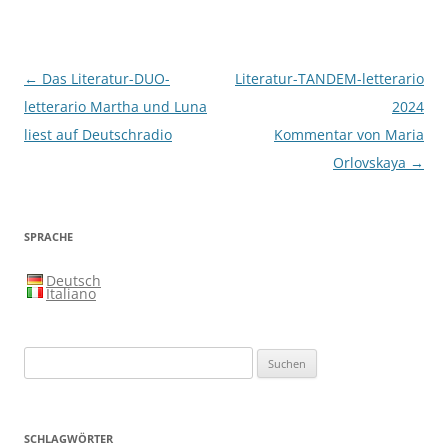
Beitragsnavigation
←
Das Literatur-DUO-
Literatur-TANDEM-letterario
letterario Martha und Luna
2024
liest auf Deutschradio
Kommentar von Maria
Orlovskaya
→
SPRACHE
Deutsch
Italiano
Suchen
nach:
SCHLAGWÖRTER