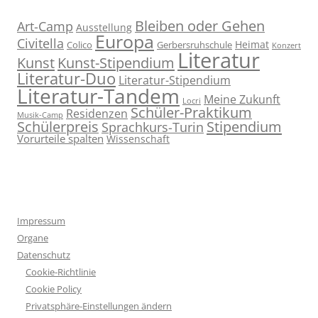
Bleiben oder Gehen
Art-Camp
Ausstellung
Europa
Civitella
Heimat
Colico
Gerbersruhschule
Konzert
Literatur
Kunst
Kunst-Stipendium
Literatur-Duo
Literatur-Stipendium
Literatur-Tandem
Meine Zukunft
Locri
Schüler-Praktikum
Residenzen
Musik-Camp
Stipendium
Schülerpreis
Sprachkurs-Turin
Vorurteile spalten
Wissenschaft
Impressum
Organe
Datenschutz
Cookie-Richtlinie
Cookie Policy
Privatsphäre-Einstellungen ändern