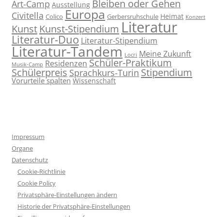
Bleiben oder Gehen
Art-Camp
Ausstellung
Europa
Civitella
Heimat
Colico
Gerbersruhschule
Konzert
Literatur
Kunst
Kunst-Stipendium
Literatur-Duo
Literatur-Stipendium
Literatur-Tandem
Meine Zukunft
Locri
Schüler-Praktikum
Residenzen
Musik-Camp
Stipendium
Schülerpreis
Sprachkurs-Turin
Vorurteile spalten
Wissenschaft
Impressum
Organe
Datenschutz
Cookie-Richtlinie
Cookie Policy
Privatsphäre-Einstellungen ändern
Historie der Privatsphäre-Einstellungen