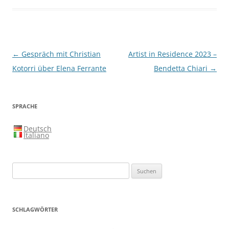
Beitragsnavigation
←
Gespräch mit Christian
Artist in Residence 2023 –
Kotorri über Elena Ferrante
Bendetta Chiari
→
SPRACHE
Deutsch
Italiano
Suchen
nach:
SCHLAGWÖRTER