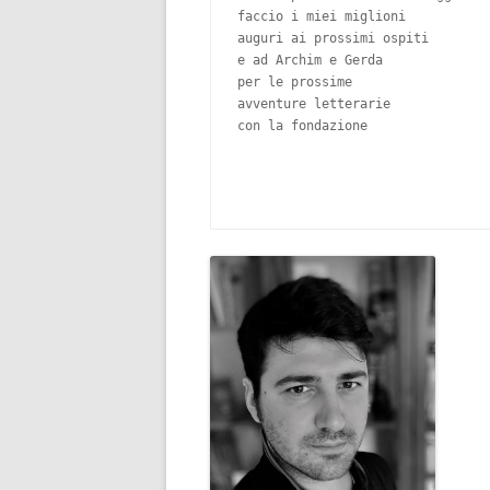
faccio i miei miglioni 

auguri ai prossimi ospiti 

e ad Archim e Gerda 

per le prossime 

avventure letterarie 

con la fondazione
