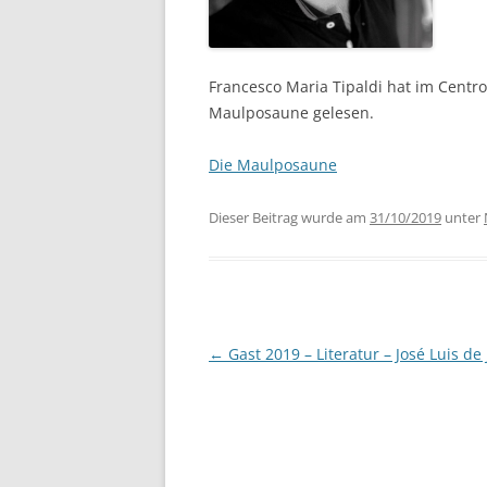
Francesco Maria Tipaldi hat im Centr
Maulposaune gelesen.
Die Maulposaune
Dieser Beitrag wurde am
31/10/2019
unter
Beitragsnavigation
←
Gast 2019 – Literatur – José Luis de