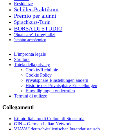
Residenze
Schüler-Praktikum
Premio per alunni
Sprachkurs-Turin
BORSA DI STUDIO
"Spaccare" i pregiudizi
'ambito accademico
L'impronta legale
Struttura
Tutela della privacy
Cookie-Richtlinie
Cookie Policy
Privatsphäre-Einstellungen ändern
Historie der Privatsphäre-Einstellungen
Einwilligungen widerrufen
Termini di utilizzo
Collegamenti
Istituto Italiano di Cultura di Stoccarda
GIN – German Italian Network
VIAVAI deutsch-italienischer Jugendaustausch