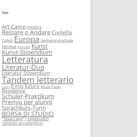
TAG
Art-Camp
mostra
Restare o Andare
Civitella
Europa
Colico
Gerbersruhschule
Kunst
Heimat
Konzert
Kunst-Stipendium
Letteratura
Literatur-Duo
Literatur-Stipendium
Tandem letterario
Il mio futuro
Locri
Musik-Camp
Residenze
Schüler-Praktikum
Premio per alunni
Sprachkurs-Turin
BORSA DI STUDIO
"Spaccare" i pregiudizi
'ambito accademico