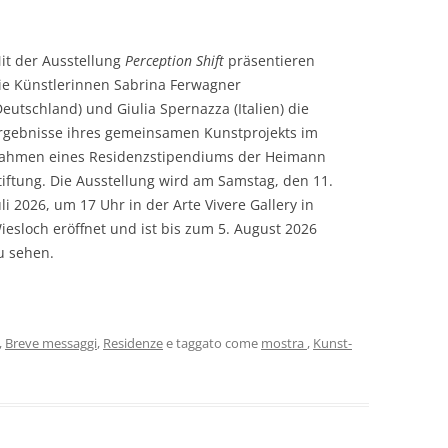
it der Ausstellung
Perception Shift
präsentieren
ie Künstlerinnen Sabrina Ferwagner
Deutschland) und Giulia Spernazza (Italien) die
rgebnisse ihres gemeinsamen Kunstprojekts im
ahmen eines Residenzstipendiums der Heimann
tiftung. Die Ausstellung wird am Samstag, den 11.
uli 2026, um 17 Uhr in der Arte Vivere Gallery in
iesloch eröffnet und ist bis zum 5. August 2026
u sehen.
,
Breve messaggi
,
Residenze
e taggato come
mostra
,
Kunst-