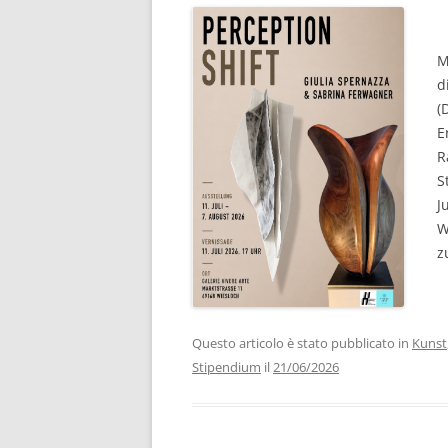
M
d
(
E
R
S
J
W
z
Questo articolo è stato pubblicato in
Kunst
Stipendium
il
21/06/2026