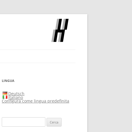
OCH
LINGUA
Deutsch
Italiano
Configura come lingua predefinita
Ricerca
per: