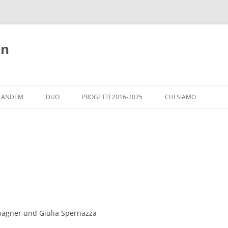
nn
TANDEM
DUO
PROGETTI 2016-2025
CHI SIAMO
ARGOMENTI
OSPITI A WIESLOCH
CASA ITALIA - WIESL
agner und Giulia Spernazza