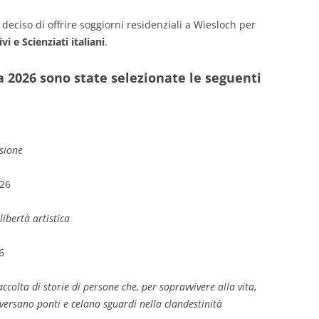
eciso di offrire soggiorni residenziali a Wiesloch per
vi e Scienziati italiani
.
a 2026 sono state selezionate le seguenti
sione
026
libertà artistica
6
ccolta di storie di persone che, per sopravvivere alla vita,
aversano ponti e celano sguardi nella clandestinità