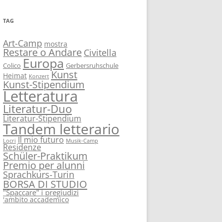
TAG
Art-Camp
mostra
Restare o Andare
Civitella
Europa
Colico
Gerbersruhschule
Kunst
Heimat
Konzert
Kunst-Stipendium
Letteratura
Literatur-Duo
Literatur-Stipendium
Tandem letterario
Il mio futuro
Locri
Musik-Camp
Residenze
Schüler-Praktikum
Premio per alunni
Sprachkurs-Turin
BORSA DI STUDIO
"Spaccare" i pregiudizi
'ambito accademico