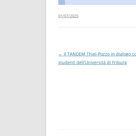
01/07/2025
Navigazione
←
Il TANDEM Thiel-Pozzo in dialogo co
articolo
studenti dell'Università di Friburg