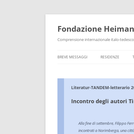
Vai
al
contenuto
Fondazione Heima
Comprensione internazionale italo-tedesco
BREVE MESSAGGI
RESIDENZE
Literatur-TANDEM-letterario 2
Incontro degli autori T
Alla fine di settembre, Filippo Fer
incontrati a Norimberga, una città