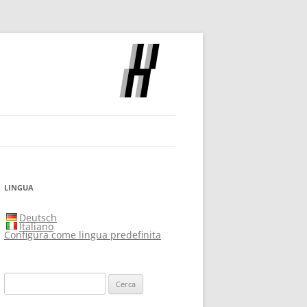
OCH
LINGUA
Deutsch
Italiano
Configura come lingua predefinita
Ricerca
per: