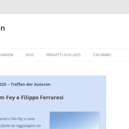
nn
TANDEM
DUO
PROGETTI 2016-2025
CHI SIAMO
ARGOMENTI
OSPITI A WIESLOCH
CASA ITALIA - WIESL
025 – Treffen der Autoren
im Fey e Filippo Ferraresi
raresi e Tim Fey si sono
 facile da raggiungere sia