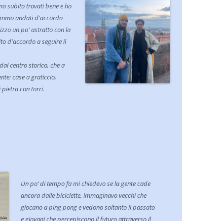
mo subito trovati bene e ho
aremmo andati d'accordo
izzo un po' astratto con la
ito d'accordo a seguire il
dal centro storico, che a
te: case a graticcio,
pietra con torri.
Un po’ di tempo fa mi chiedevo se la gente cade
ancora dalle biciclette, immaginavo vecchi che
giocano a ping pong e vedono soltanto il passato
e giovani che percepiscono il futuro attraverso il