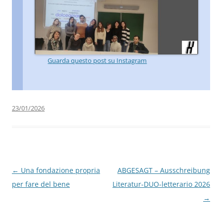
Guarda questo post su Instagram
23/01/2026
Navigazione
←
Una fondazione propria
ABGESAGT – Ausschreibung
articolo
per fare del bene
Literatur-DUO-letterario 2026
→