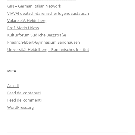
GIN – German Italian Network
VIAVAI deutsch-italienischer Jugendaustausch
Volare e.V. Heidelberg
Prof. Mario Urlass
Kulturforum Südliche Bergstraße
Friedrich-Ebert-Gymnasium Sandhausen
Universität Heidelberg – Romanisches Institut
META
Accedi
Feed dei contenuti
Feed dei commenti
WordPress.org