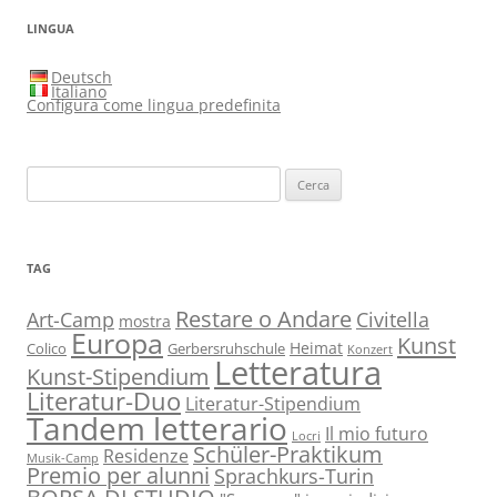
LINGUA
Deutsch
Italiano
Configura come lingua predefinita
Ricerca
per:
TAG
Restare o Andare
Art-Camp
Civitella
mostra
Europa
Kunst
Heimat
Colico
Gerbersruhschule
Konzert
Letteratura
Kunst-Stipendium
Literatur-Duo
Literatur-Stipendium
Tandem letterario
Il mio futuro
Locri
Schüler-Praktikum
Residenze
Musik-Camp
Premio per alunni
Sprachkurs-Turin