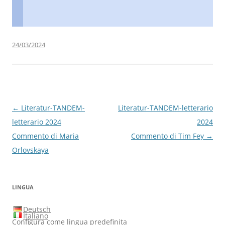
24/03/2024
Navigazione
←
Literatur-TANDEM-
Literatur-TANDEM-letterario
articolo
letterario 2024
2024
Commento di Maria
Commento di Tim Fey
→
Orlovskaya
LINGUA
Deutsch
Italiano
Configura come lingua predefinita