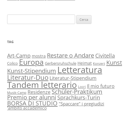
Ricerca
per:
TAG
Restare o Andare
Art-Camp
Civitella
mostra
Europa
Kunst
Heimat
Colico
Gerbersruhschule
Konzert
Letteratura
Kunst-Stipendium
Literatur-Duo
Literatur-Stipendium
Tandem letterario
Il mio futuro
Locri
Schüler-Praktikum
Residenze
Musik-Camp
Premio per alunni
Sprachkurs-Turin
BORSA DI STUDIO
"Spaccare" i pregiudizi
'ambito accademico