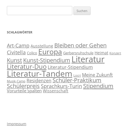
Suchen
nach:
SCHLAGWÖRTER
Bleiben oder Gehen
Art-Camp
Ausstellung
Europa
Civitella
Heimat
Colico
Gerbersruhschule
Konzert
Literatur
Kunst
Kunst-Stipendium
Literatur-Duo
Literatur-Stipendium
Literatur-Tandem
Meine Zukunft
Locri
Schüler-Praktikum
Residenzen
Musik-Camp
Stipendium
Schülerpreis
Sprachkurs-Turin
Vorurteile spalten
Wissenschaft
Impressum