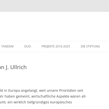
TANDEM
DUO
PROJEKTE 2016-2025
DIE STIFTUNG
THEMEN
GÄSTE IN WIESLOCH
 J. Ullrich
ITALIENHAUS – WIE
t in Europa angelangt, weil unsere Prioritäten seit
Wir haben gemeint, wirtschaftliche Aspekte wären all-
t, ein wirklich tiefgründiges europäisches