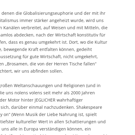
n denen die Globalisierungseuphorie und der mit ihr
talismus immer stärker angeheizt wurde, wird uns
n Kanälen verbreitet, auf Weisen und mit Mitteln, die
amlos abdecken, nach der Wirtschaft konstitutiv für
fen, dass es genau umgekehrt ist. Dort, wo die Kultur
ge, bewegende Kraft entfalten können, gedeiht
raussetzung für gute Wirtschaft, nicht umgekehrt,
en „Brosamen, die von der Herren Tische fallen“
chtert, wir uns abfinden sollen.
großen Weltanschauungen und Religionen (und in
ie uns nolens volens seit mehr als 2000 Jahren
t der Motor hinter JEGLICHER wahrhaftiger
es sich, darüber einmal nachzudenken. Shakespeare
lay on“ (Wenn Musik der Liebe Nahrung ist, spielt
 tiefster kultureller Wert in allen Schattierungen und
 uns alle in Europa verständigen können, ein