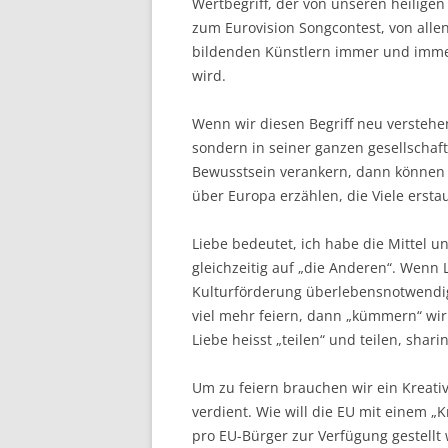
Wertbegriff, der von unseren heiligen
zum Eurovision Songcontest, von allen
bildenden Künstlern immer und immer 
wird.
Wenn wir diesen Begriff neu verstehe
sondern in seiner ganzen gesellschaf
Bewusstsein verankern, dann können 
über Europa erzählen, die Viele erst
Liebe bedeutet, ich habe die Mittel 
gleichzeitig auf „die Anderen“. Wenn L
Kulturförderung überlebensnotwendig
viel mehr feiern, dann „kümmern“ wir 
Liebe heisst „teilen“ und teilen, shar
Um zu feiern brauchen wir ein Kreat
verdient. Wie will die EU mit einem „
pro EU-Bürger zur Verfügung gestellt