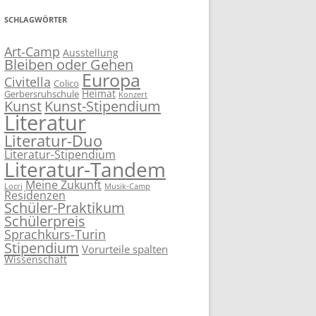
SCHLAGWÖRTER
Art-Camp
Ausstellung
Bleiben oder Gehen
Europa
Civitella
Colico
Heimat
Gerbersruhschule
Konzert
Kunst
Kunst-Stipendium
Literatur
Literatur-Duo
Literatur-Stipendium
Literatur-Tandem
Meine Zukunft
Locri
Musik-Camp
Residenzen
Schüler-Praktikum
Schülerpreis
Sprachkurs-Turin
Stipendium
Vorurteile spalten
Wissenschaft