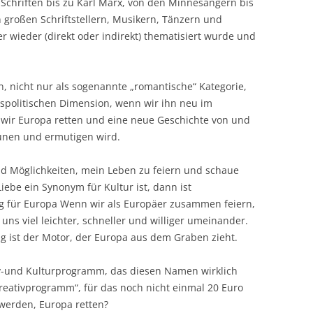
 Schriften bis zu Karl Marx, von den Minnesängern bis
 großen Schriftstellern, Musikern, Tänzern und
wieder (direkt oder indirekt) thematisiert wurde und
n, nicht nur als sogenannte „romantische“ Kategorie,
tspolitischen Dimension, wenn wir ihn neu im
wir Europa retten und eine neue Geschichte von und
aunen und ermutigen wird.
und Möglichkeiten, mein Leben zu feiern und schaue
iebe ein Synonym für Kultur ist, dann ist
 für Europa Wenn wir als Europäer zusammen feiern,
uns viel leichter, schneller und williger umeinander.
ing ist der Motor, der Europa aus dem Graben zieht.
iv-und Kulturprogramm, das diesen Namen wirklich
Kreativprogramm“, für das noch nicht einmal 20 Euro
 werden, Europa retten?