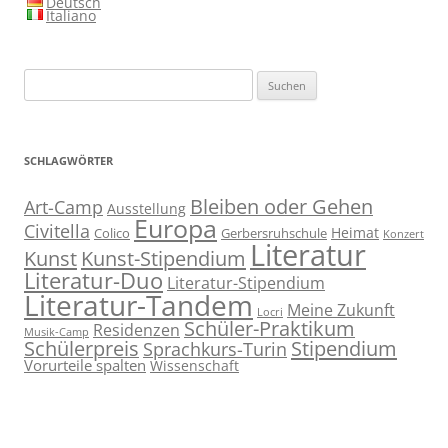
Deutsch
Italiano
Suchen
nach:
SCHLAGWÖRTER
Bleiben oder Gehen
Art-Camp
Ausstellung
Europa
Civitella
Heimat
Colico
Gerbersruhschule
Konzert
Literatur
Kunst
Kunst-Stipendium
Literatur-Duo
Literatur-Stipendium
Literatur-Tandem
Meine Zukunft
Locri
Schüler-Praktikum
Residenzen
Musik-Camp
Stipendium
Schülerpreis
Sprachkurs-Turin
Vorurteile spalten
Wissenschaft