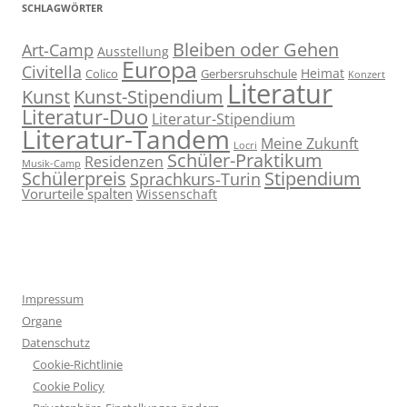
SCHLAGWÖRTER
Bleiben oder Gehen
Art-Camp
Ausstellung
Europa
Civitella
Heimat
Colico
Gerbersruhschule
Konzert
Literatur
Kunst
Kunst-Stipendium
Literatur-Duo
Literatur-Stipendium
Literatur-Tandem
Meine Zukunft
Locri
Schüler-Praktikum
Residenzen
Musik-Camp
Stipendium
Schülerpreis
Sprachkurs-Turin
Vorurteile spalten
Wissenschaft
Impressum
Organe
Datenschutz
Cookie-Richtlinie
Cookie Policy