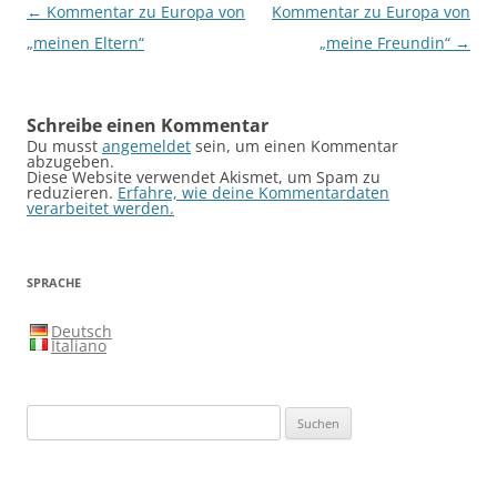
Beitragsnavigation
←
Kommentar zu Europa von
Kommentar zu Europa von
„meinen Eltern“
„meine Freundin“
→
Schreibe einen Kommentar
Du musst
angemeldet
sein, um einen Kommentar
abzugeben.
Diese Website verwendet Akismet, um Spam zu
reduzieren.
Erfahre, wie deine Kommentardaten
verarbeitet werden.
SPRACHE
Deutsch
Italiano
Suchen
nach: