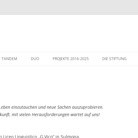
TANDEM
DUO
PROJEKTE 2016-2025
DIE STIFTUNG
THEMEN
GÄSTE IN WIESLOCH
ITALIENHAUS – WIE
 Leben einzutauchen und neue Sachen auszuprobieren.
ukunft, mit vielen Herausforderungen wartet auf uns!
 Liceo Linguistico „G.Vico“ in Sulmona.