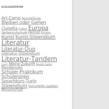
SCHLAGWÖRTER
Art-Camp
Ausstellung
Bleiben oder Gehen
Europa
Civitella
Colico
Heimat
Gerbersruhschule
Konzert
Kunst
Kunst-Stipendium
Literatur
Literatur-Duo
Literatur-Stipendium
Literatur-Tandem
Meine Zukunft
Locri
Musik-Camp
Residenzen
Schüler-Praktikum
Schülerpreis
Sprachkurs-Turin
Stipendium
Vorurteile spalten
Wissenschaft