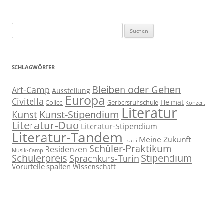
Suchen
nach:
SCHLAGWÖRTER
Bleiben oder Gehen
Art-Camp
Ausstellung
Europa
Civitella
Heimat
Colico
Gerbersruhschule
Konzert
Literatur
Kunst
Kunst-Stipendium
Literatur-Duo
Literatur-Stipendium
Literatur-Tandem
Meine Zukunft
Locri
Schüler-Praktikum
Residenzen
Musik-Camp
Stipendium
Schülerpreis
Sprachkurs-Turin
Vorurteile spalten
Wissenschaft