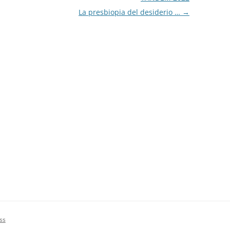
La presbiopia del desiderio …
→
ss