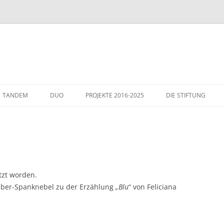
TANDEM
DUO
PROJEKTE 2016-2025
DIE STIFTUNG
THEMEN
GÄSTE IN WIESLOCH
ITALIENHAUS – WIE
tzt worden.
eber-Spanknebel zu der Erzählung
„Blu
“ von Feliciana