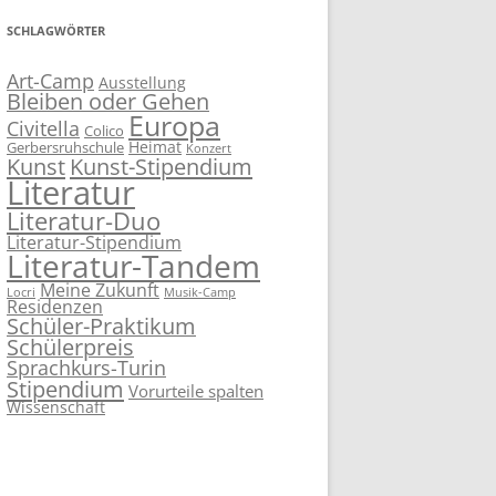
SCHLAGWÖRTER
Art-Camp
Ausstellung
Bleiben oder Gehen
Europa
Civitella
Colico
Heimat
Gerbersruhschule
Konzert
Kunst
Kunst-Stipendium
Literatur
Literatur-Duo
Literatur-Stipendium
Literatur-Tandem
Meine Zukunft
Locri
Musik-Camp
Residenzen
Schüler-Praktikum
Schülerpreis
Sprachkurs-Turin
Stipendium
Vorurteile spalten
Wissenschaft