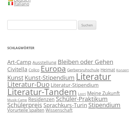
Italiano
Suchen
nach:
SCHLAGWÖRTER
Bleiben oder Gehen
Art-Camp
Ausstellung
Europa
Civitella
Heimat
Colico
Gerbersruhschule
Konzert
Literatur
Kunst
Kunst-Stipendium
Literatur-Duo
Literatur-Stipendium
Literatur-Tandem
Meine Zukunft
Locri
Schüler-Praktikum
Residenzen
Musik-Camp
Stipendium
Schülerpreis
Sprachkurs-Turin
Vorurteile spalten
Wissenschaft