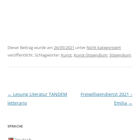
Dieser Beitrag wurde am
26/05/2021
unter
Nicht kategorisiert
veröffentlicht. Schlagwörter:
Kunst
,
Kunst-Stipendium
,
Stipendium
.
Beitragsnavigation
←
Lesung Literatur TANDEM
Freiwilligendienst 2021 –
letterario
Emilia
→
SPRACHE
Deutsch