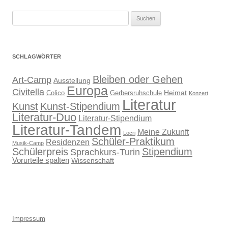
Suchen
nach:
SCHLAGWÖRTER
Bleiben oder Gehen
Art-Camp
Ausstellung
Europa
Civitella
Heimat
Colico
Gerbersruhschule
Konzert
Literatur
Kunst
Kunst-Stipendium
Literatur-Duo
Literatur-Stipendium
Literatur-Tandem
Meine Zukunft
Locri
Schüler-Praktikum
Residenzen
Musik-Camp
Stipendium
Schülerpreis
Sprachkurs-Turin
Vorurteile spalten
Wissenschaft
Impressum