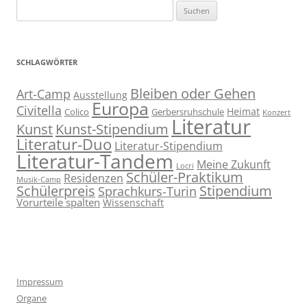
Suchen
nach:
SCHLAGWÖRTER
Bleiben oder Gehen
Art-Camp
Ausstellung
Europa
Civitella
Heimat
Colico
Gerbersruhschule
Konzert
Literatur
Kunst
Kunst-Stipendium
Literatur-Duo
Literatur-Stipendium
Literatur-Tandem
Meine Zukunft
Locri
Schüler-Praktikum
Residenzen
Musik-Camp
Stipendium
Schülerpreis
Sprachkurs-Turin
Vorurteile spalten
Wissenschaft
Impressum
Organe