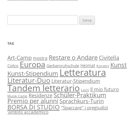
Ricerca
per:
TAG
Restare o Andare
Art-Camp
Civitella
mostra
Europa
Kunst
Heimat
Colico
Gerbersruhschule
Konzert
Letteratura
Kunst-Stipendium
Literatur-Duo
Literatur-Stipendium
Tandem letterario
Il mio futuro
Locri
Schüler-Praktikum
Residenze
Musik-Camp
Premio per alunni
Sprachkurs-Turin
BORSA DI STUDIO
"Spaccare" i pregiudizi
'ambito accademico