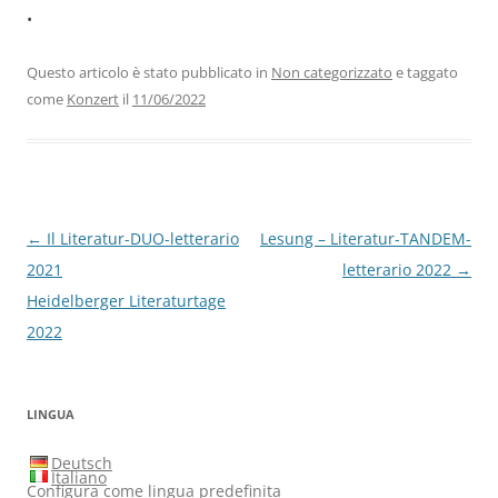
•
Questo articolo è stato pubblicato in
Non categorizzato
e taggato
come
Konzert
il
11/06/2022
Navigazione
←
Il Literatur-DUO-letterario
Lesung – Literatur-TANDEM-
articolo
2021
letterario 2022
→
Heidelberger Literaturtage
2022
LINGUA
Deutsch
Italiano
Configura come lingua predefinita