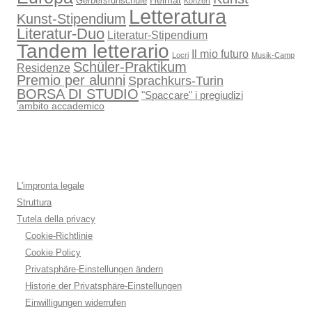
Heimat
Gerbersruhschule
Konzert
Letteratura
Kunst-Stipendium
Literatur-Duo
Literatur-Stipendium
Tandem letterario
Il mio futuro
Locri
Musik-Camp
Schüler-Praktikum
Residenze
Premio per alunni
Sprachkurs-Turin
BORSA DI STUDIO
"Spaccare" i pregiudizi
'ambito accademico
L'impronta legale
Struttura
Tutela della privacy
Cookie-Richtlinie
Cookie Policy
Privatsphäre-Einstellungen ändern
Historie der Privatsphäre-Einstellungen
Einwilligungen widerrufen