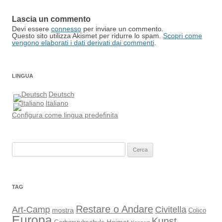
Lascia un commento
Devi essere
connesso
per inviare un commento.
Questo sito utilizza Akismet per ridurre lo spam.
Scopri come
vengono elaborati i dati derivati dai commenti
.
LINGUA
Deutsch
Italiano
Configura come lingua predefinita
Ricerca
per:
TAG
Restare o Andare
Art-Camp
Civitella
mostra
Colico
Europa
Kunst