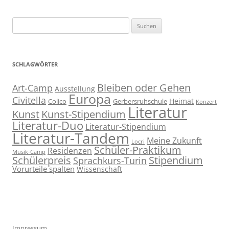
Suchen
nach:
SCHLAGWÖRTER
Bleiben oder Gehen
Art-Camp
Ausstellung
Europa
Civitella
Heimat
Colico
Gerbersruhschule
Konzert
Literatur
Kunst
Kunst-Stipendium
Literatur-Duo
Literatur-Stipendium
Literatur-Tandem
Meine Zukunft
Locri
Schüler-Praktikum
Residenzen
Musik-Camp
Stipendium
Schülerpreis
Sprachkurs-Turin
Vorurteile spalten
Wissenschaft
Impressum