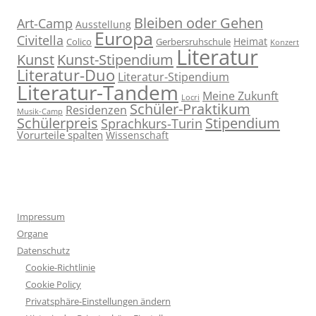
Bleiben oder Gehen
Art-Camp
Ausstellung
Europa
Civitella
Heimat
Colico
Gerbersruhschule
Konzert
Literatur
Kunst
Kunst-Stipendium
Literatur-Duo
Literatur-Stipendium
Literatur-Tandem
Meine Zukunft
Locri
Schüler-Praktikum
Residenzen
Musik-Camp
Stipendium
Schülerpreis
Sprachkurs-Turin
Vorurteile spalten
Wissenschaft
Impressum
Organe
Datenschutz
Cookie-Richtlinie
Cookie Policy
Privatsphäre-Einstellungen ändern