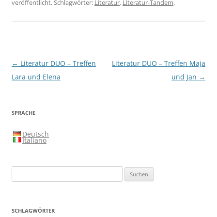
veröffentlicht. Schlagwörter:
Literatur
,
Literatur-Tandem
.
Beitragsnavigation
←
Literatur DUO – Treffen
Literatur DUO – Treffen Maja
Lara und Elena
und Jan
→
SPRACHE
Deutsch
Italiano
Suchen
nach:
SCHLAGWÖRTER