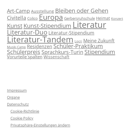
Bleiben oder Gehen
Art-Camp
Ausstellung
Europa
Civitella
Heimat
Colico
Gerbersruhschule
Konzert
Literatur
Kunst
Kunst-Stipendium
Literatur-Duo
Literatur-Stipendium
Literatur-Tandem
Meine Zukunft
Locri
Schüler-Praktikum
Residenzen
Musik-Camp
Stipendium
Schülerpreis
Sprachkurs-Turin
Vorurteile spalten
Wissenschaft
Impressum
Organe
Datenschutz
Cookie-Richtlinie
Cookie Policy
Privatsphäre-Einstellungen ändern