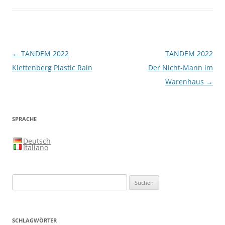
Beitragsnavigation
←
TANDEM 2022
TANDEM 2022
Klettenberg Plastic Rain
Der Nicht-Mann im
Warenhaus
→
SPRACHE
Deutsch
Italiano
Suchen
nach:
SCHLAGWÖRTER