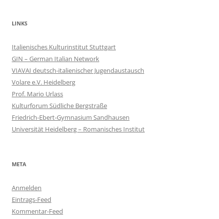
LINKS
Italienisches Kulturinstitut Stuttgart
GIN – German Italian Network
VIAVAI deutsch-italienischer Jugendaustausch
Volare e.V. Heidelberg
Prof. Mario Urlass
Kulturforum Südliche Bergstraße
Friedrich-Ebert-Gymnasium Sandhausen
Universität Heidelberg – Romanisches Institut
META
Anmelden
Eintrags-Feed
Kommentar-Feed