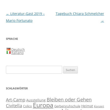
Beitragsnavigation
←
Literatur-Gast 2019 –
Tagebuch Chiara Schmelcher
Mario Fortunato
→
SPRACHE
Deutsch
Italiano
Suchen
nach:
SCHLAGWÖRTER
Bleiben oder Gehen
Art-Camp
Ausstellung
Europa
Civitella
Heimat
Colico
Gerbersruhschule
Konzert