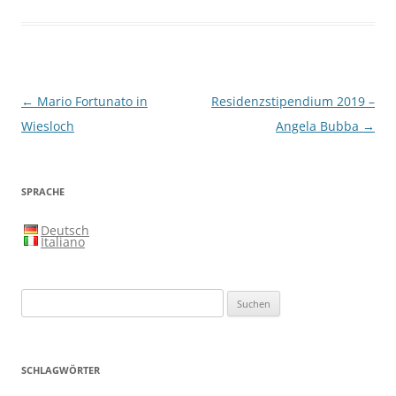
Beitragsnavigation
←
Mario Fortunato in
Residenzstipendium 2019 –
Wiesloch
Angela Bubba
→
SPRACHE
Deutsch
Italiano
Suchen
nach:
SCHLAGWÖRTER