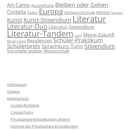
Bleiben oder Gehen
Art-Camp
Ausstellung
Europa
Civitella
Heimat
Colico
Gerbersruhschule
Konzert
Literatur
Kunst
Kunst-Stipendium
Literatur-Duo
Literatur-Stipendium
Literatur-Tandem
Meine Zukunft
Locri
Schüler-Praktikum
Residenzen
Musik-Camp
Stipendium
Schülerpreis
Sprachkurs-Turin
Vorurteile spalten
Wissenschaft
Impressum
Organe
Datenschutz
Cookie-Richtlinie
Cookie Policy
Privatsphäre-Einstellungen ändern
Historie der Privatsphäre-Einstellungen